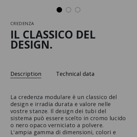
Preferiti
Stampa
CREDENZA
IL CLASSICO DEL
Tutti i prodotti
DESIGN.
SCAFFALE A PARETE CON
ARMADIO SPEZIALE
PENSILI
Il mobile speziale dal design
Lo scaffale di design su
funzionale.
misura.
Description
Technical data
La credenza modulare è un classico del
design e irradia durata e valore nelle
vostre stanze. Il design dei tubi del
sistema può essere scelto in cromo lucido
o nero opaco verniciato a polvere.
L'ampia gamma di dimensioni, colori e