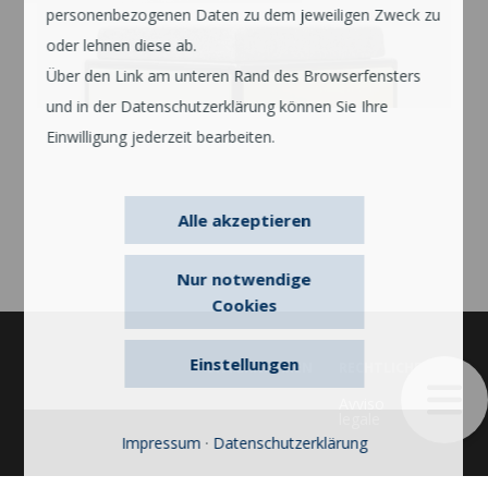
personenbezogenen Daten zu dem jeweiligen Zweck zu
oder lehnen diese ab.
Über den Link am unteren Rand des Browserfensters
und in der Datenschutzerklärung können Sie Ihre
Einwilligung jederzeit bearbeiten.
Alle akzeptieren
Nur notwendige
Cookies
Einstellungen
UNTERNEHMEN
RECHTLICHES
Avviso
legale
Impressum
·
Datenschutzerklärung