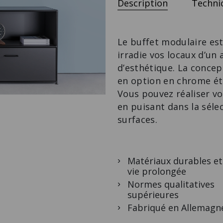
Description
Technic
DRESSING-
SIDEBOARD
BANC SUR
ROOM
ROULETTES
Le design
Le dressing design
La banquette
classique.
sur mesure.
design avec des
Le buffet modulaire est
extras.
irradie vos locaux d’un
d’esthétique. La concep
en option en chrome ét
Vous pouvez réaliser vo
en puisant dans la sélec
surfaces.
Matériaux durables et 
vie prolongée
Normes qualitatives
supérieures
Fabriqué en Allemagn