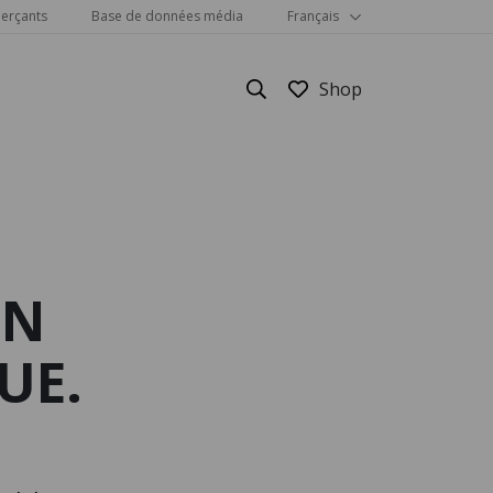
erçants
Base de données média
Français
GN
Show all
UE.