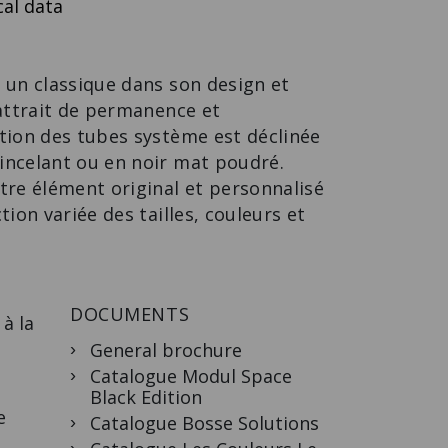
al data
CUBE 4.0
COLLABORATION
La salle de
réunion peut
 un classique dans son design et
accueillir jusqu'à 8
personnes.
 attrait de permanence et
tion des tubes système est déclinée
incelant ou en noir mat poudré.
tre élément original et personnalisé
tion variée des tailles, couleurs et
DOCUMENTS
à la
General brochure
Catalogue Modul Space
Black Edition
e
Catalogue Bosse Solutions