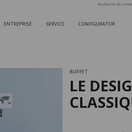
Recherche de comm
ENTREPRISE
SERVICE
CONFIGURATOR
Corbusier
Cube
M3 Economy
Schreibtisch
BUFFET
LE DESI
CLASSIQ