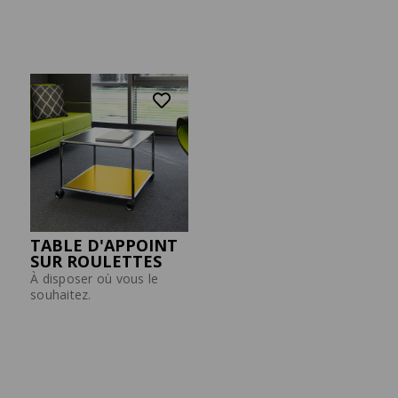
Mobilier d’habitat
Carrière
Downloads
Presse
CAISSON ROULANT
ARMOIRE VESTIAIRE
Le caisson à roulettes design
Le vestiaire design sur
avec des extras.
mesure.
TABLE D'APPOINT
SUR ROULETTES
À disposer où vous le
souhaitez.