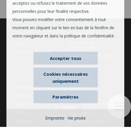
acceptez ou refusez le traitement de vos données
personnelles pour leur finalité respective.
Vous pouvez modifier votre consentement à tout
moment en cliquant sur le lien en bas de la fenêtre de
PRODUKTE
INFORMATIONEN
votre navigateur et dans la politique de confidentialité.
Tables
Recherche de
commerçants
Système modulaire
Base de données média
Accepter tous
Cookies nécessaires
UNTERNEHMEN
RECHTLICHES
uniquement
Au sujet de Bosse
Imprint
Écologie
CGV
Paramètres
Références
Protection des données
Presse
Legal notice
Empreinte
·
Vie privée
Carrière
Gestion des cookies