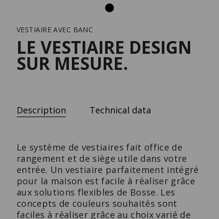
Mobilier d’habitat
Carrière
Downloads
VESTIAIRE AVEC BANC
Presse
LE VESTIAIRE DESIGN
SUR MESURE.
ARMOIRE À PHARMACIE
BUFFET
L'armoire à pharmacie design
Le design classique.
et fonctionnelle.
Description
Technical data
Le système de vestiaires fait office de
rangement et de siège utile dans votre
entrée. Un vestiaire parfaitement intégré
pour la maison est facile à réaliser grâce
aux solutions flexibles de Bosse. Les
concepts de couleurs souhaités sont
faciles à réaliser grâce au choix varié de