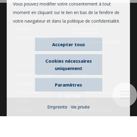
Vous pouvez modifier votre consentement à tout
moment en cliquant sur le lien en bas de la fenêtre de
PRODUKTE
INFORMATIONEN
votre navigateur et dans la politique de confidentialité.
Tables
Recherche de
commerçants
Système modulaire
Base de données média
Accepter tous
Cookies nécessaires
UNTERNEHMEN
RECHTLICHES
uniquement
Au sujet de Bosse
Imprint
Écologie
CGV
Paramètres
Références
Protection des données
Presse
Legal notice
Empreinte
·
Vie privée
Carrière
Gestion des cookies
FILTER