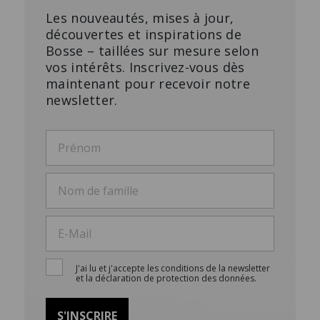
Mobilier d’habitat
Carrière
Downloads
Les nouveautés, mises à jour,
découvertes et inspirations de
Bosse – taillées sur mesure selon
Presse
vos intérêts. Inscrivez-vous dès
maintenant pour recevoir notre
newsletter.
TC-CONFERENCE SUR
ETAGÈRE MURALE AVEC
ROULETTES
ÉLÉMENTS SUSPENDUS
La flexibilité à la rencontre du
L'étagère design sur mesure
design.
J'ai lu et j'accepte les conditions de la newsletter
et la déclaration de protection des données.