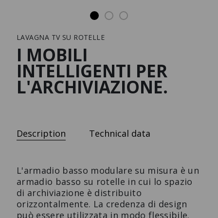
Preferiti
Stampa
LAVAGNA TV SU ROTELLE
I MOBILI
Tutti i prodotti
INTELLIGENTI PER
MODUL SPACE MOBILE
TAVOLO DA BAR S-DESK
L'ARCHIVIAZIONE.
PLANT SMALL
Il tavolo da conferenza di
Flex to the max.
design.
Description
Technical data
L'armadio basso modulare su misura è un
armadio basso su rotelle in cui lo spazio
di archiviazione è distribuito
orizzontalmente. La credenza di design
può essere utilizzata in modo flessibile.