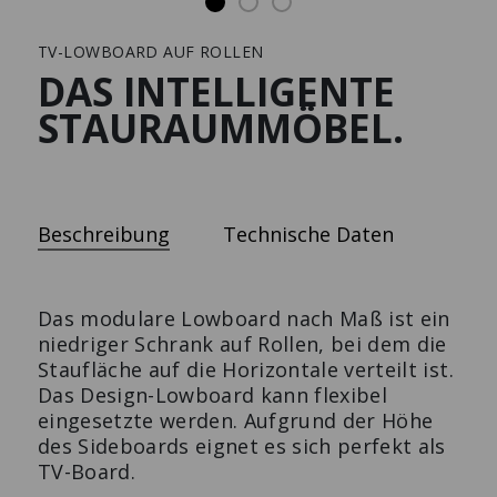
TV-LOWBOARD AUF ROLLEN
Solutions
Presse
DAS INTELLIGENTE
STAURAUMMÖBEL.
TC-CONFERENCE
MODUL SPACE MOBILE
WORK
Der höhenfixe
Flex to the max.
Konferenztisch.
Beschreibung
Technische Daten
Das modulare Lowboard nach Maß ist ein
niedriger Schrank auf Rollen, bei dem die
Staufläche auf die Horizontale verteilt ist.
Das Design-Lowboard kann flexibel
eingesetzte werden. Aufgrund der Höhe
des Sideboards eignet es sich perfekt als
TV-Board.