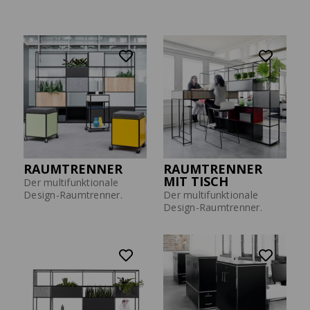
Solutions
Presse
SIDEBOARD
SITZWÜRFEL AUF ROLLE
LES COULEURS®
Der Design-Sitzwürfel mit
LE CORBUSIER
Extras.
Der Design-Klassiker.
RAUMTRENNER
RAUMTRENNER
MIT TISCH
Der multifunktionale
Design-Raumtrenner.
Der multifunktionale
Design-Raumtrenner.