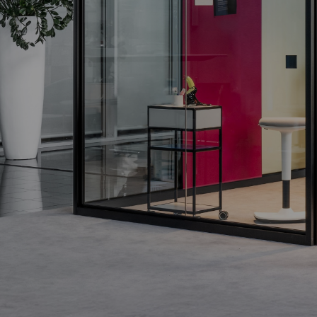
RAUMTEILER
REGAL | HOME
REGAL | HOME
MIT ABLAGE
Das Design-Regal
Das Design-Regal
Der
nach Maß.
nach Maß.
multifunktionale
Design-
Raumtrenner.