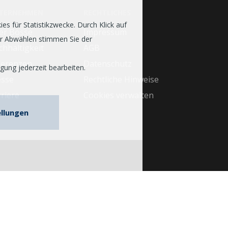
TERNEHMEN
RECHTLICHES
s für Statistikzwecke. Durch Klick auf
er Bosse
Impressum
er Abwählen stimmen Sie der
hhaltigkeit
AGB
ferenzen
Datenschutz
gung jederzeit bearbeiten.
esse
Rechtliche Hinweise
riere
Cookies verwalten
ellungen