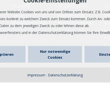
Cookie-Einstellungen
PRODUKTE
INFORMATIONEN
UN
er Website Cookies von uns und von Dritten zum Einsatz. Z.B. Cookie
Tische
Händlersuche
Üb
ookies konkret zu welchem Zweck zum Einsatz kommen. Durch An- od
Modulares System
Mediendatenbank
Nac
Daten zu dem jeweiligen Zweck zu oder lehnen diese ab.
Re
erfensters und in der Datenschutzerklärung können Sie Ihre Einwilli
Pr
Kar
Nur notwendige
eptieren
Einst
Cookies
Impressum
·
Datenschutzerklärung
Bosse ist eine Marke der Dauphin HumanDesign® Group