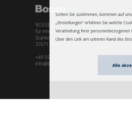
Sofern Sie zustimmen, kommen auf unser
„Einstellungen“ erfahren Sie welche C
BOSSE Design Gesellschaft
für innovative Office interiors mbH & Co. KG
Verarbeitung Ihrer personenbezogenen 
Stahler Ufer 7
Über den Link am unteren Rand des Brows
37671 Höxter/Stahle
+49 5531 1297-0
info@bosse.de
Alle akz
© 2026 Bosse. Alle Rechte vorbehalten. 