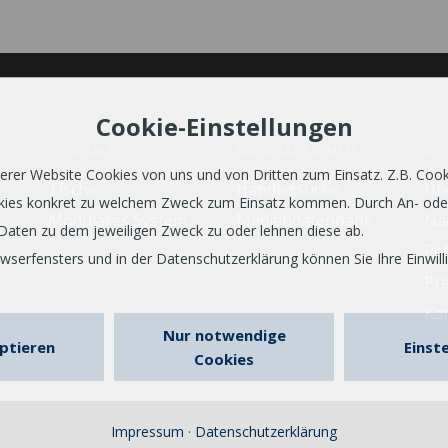
Cookie-Einstellungen
PRODUKTE
INFORMATIONEN
UN
er Website Cookies von uns und von Dritten zum Einsatz. Z.B. Cookie
Tische
Händlersuche
Üb
ookies konkret zu welchem Zweck zum Einsatz kommen. Durch An- od
Modulares System
Mediendatenbank
Nac
Daten zu dem jeweiligen Zweck zu oder lehnen diese ab.
Re
erfensters und in der Datenschutzerklärung können Sie Ihre Einwilli
Pr
Kar
Nur notwendige
eptieren
Einst
Cookies
Impressum
·
Datenschutzerklärung