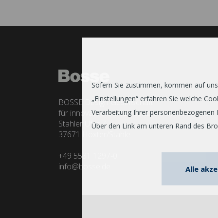
Sofern Sie zustimmen, kommen auf unser
„Einstellungen“ erfahren Sie welche C
BOSSE Design Gesellschaft
für innovative Office interiors mbH & Co. KG
Verarbeitung Ihrer personenbezogenen 
Stahler Ufer 7
Über den Link am unteren Rand des Brows
37671 Höxter/Stahle
+49 5531 1297-0
info@bosse.de
Alle akz