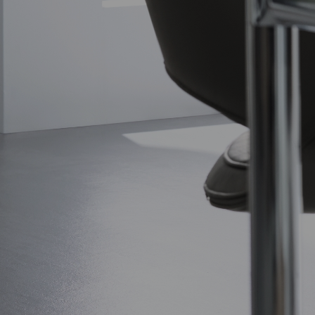
HÄNGEGARDEROBE
LES COULEURS®
LE CORBUSIER
Die Design-
Garderobe nach
Maß.