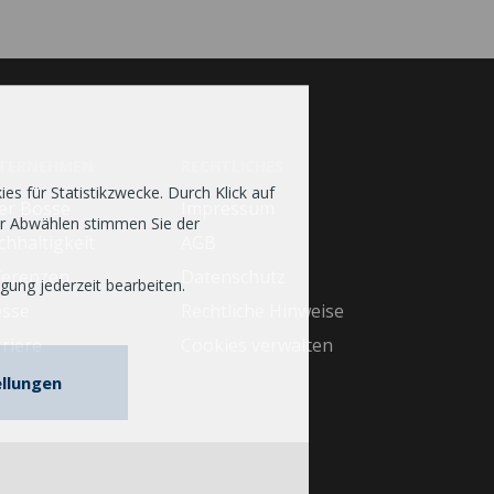
TERNEHMEN
RECHTLICHES
s für Statistikzwecke. Durch Klick auf
er Bosse
Impressum
er Abwählen stimmen Sie der
hhaltigkeit
AGB
ferenzen
Datenschutz
gung jederzeit bearbeiten.
esse
Rechtliche Hinweise
riere
Cookies verwalten
ellungen