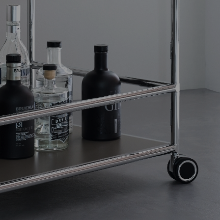
SIDEBOARD |
CUBE 4.0
M1-
HOME
DIALOGUE
CONFERENCE
Der Design-
Die Dialogbox fürs
Der
Klassiker.
Büro.
höhenverstellbare
Design-
Konferenztisch.