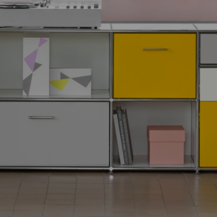
GARDEROBE
LAMELLA
THEKE MIT
MIT SITZBANK
SYSTEM
STUFEN
Die Design-
Flexibilität,
Die Design-Theke
Garderobe nach
Funktionalität und
nach Maß.
Maß.
Ästhetik.