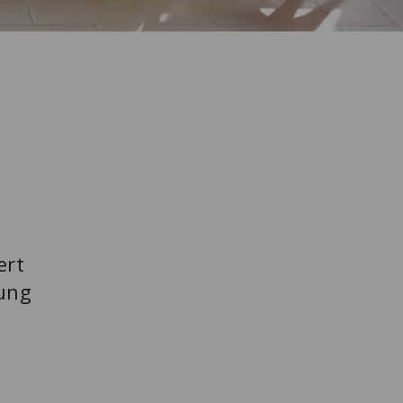
ert
kung