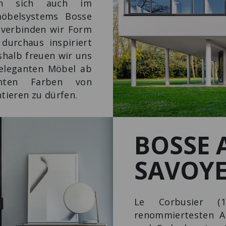
ln sich auch im
möbelsystems Bosse
 verbinden wir Form
durchaus inspiriert
shalb freuen wir uns
 eleganten Möbel ab
hten Farben von
tieren zu dürfen.
BOSSE 
SAVOY
Le Corbusier (1
renommiertesten Ar