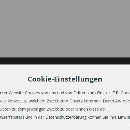
Cookie-Einstellungen
PRODUKTE
INFORMATIONEN
UN
er Website Cookies von uns und von Dritten zum Einsatz. Z.B. Cookie
Tische
Händlersuche
Üb
ookies konkret zu welchem Zweck zum Einsatz kommen. Durch An- od
Modulares System
Mediendatenbank
Nac
Daten zu dem jeweiligen Zweck zu oder lehnen diese ab.
Re
erfensters und in der Datenschutzerklärung können Sie Ihre Einwilli
Pr