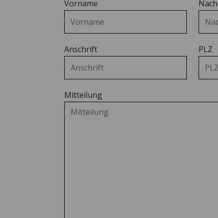
Vorname
Nac
TV-WAND
Die Design-TV-
Wand.
Anschrift
PLZ
Mitteilung