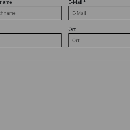
hname
E-Mail
*
LOWBOARD
M3-DESK SMALL
SITZWÜRFEL
AUF ROLLEN
AUF ROLLEN
Das Platzwunder
LES COULEURS®
Der Design-
fürs Homeoffice.
LE CORBUSIER
Sitzwürfel mit
Das intelligente
Extras.
Stauraummöbel.
Ort