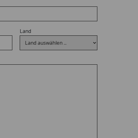
GARDEROBE
MIT SITZBANK
Die Design-
Garderobe nach
Maß.
Land