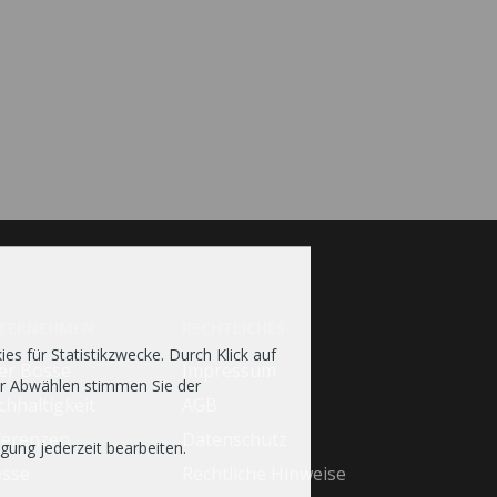
TERNEHMEN
RECHTLICHES
s für Statistikzwecke. Durch Klick auf
er Bosse
Impressum
er Abwählen stimmen Sie der
hhaltigkeit
AGB
ferenzen
Datenschutz
gung jederzeit bearbeiten.
esse
Rechtliche Hinweise