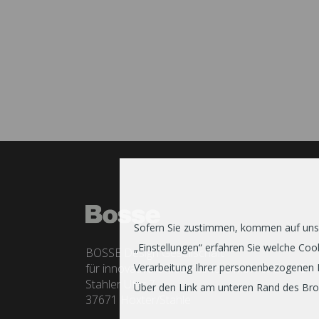
Sofern Sie zustimmen, kommen auf unser
„Einstellungen“ erfahren Sie welche C
BOSSE Design Gesellschaft
für innovative Office interiors mbH & Co. KG
Verarbeitung Ihrer personenbezogenen 
Stahler Ufer 7
Über den Link am unteren Rand des Brows
37671 Höxter/Stahle