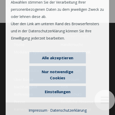
Abwählen stimmen Sie der Verarbeitung Ihrer
personenbezogenen Daten zu dem jeweiligen Zweck zu
oder lehnen diese ab.
Über den Link am unteren Rand des Browserfensters
und in der Datenschutzerklärung können Sie Ihre
PRODUKTE
INFORMATIONEN
Einwilligung jederzeit bearbeiten.
Tische
Händlersuche
Modulares System
Mediendatenbank
Alle akzeptieren
UNTERNEHMEN
RECHTLICHES
Nur notwendige
Cookies
Über Bosse
Impressum
Nachhaltigkeit
AGB
Einstellungen
Referenzen
Datenschutz
Presse
Rechtliche Hinweise
Karriere
Cookies verwalten
Impressum
·
Datenschutzerklärung