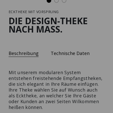
ECKTHEKE MIT VORSPRUNG
Solutions
Presse
DIE DESIGN-THEKE
NACH MASS.
SCHRANK
COUCHTISCH
LES COULEURS®
Praktische Ablageflächen
LE CORBUSIER
variabel gestaltet.
Beschreibung
Technische Daten
Design trifft Funktion.
Mit unserem modularen System
entstehen freistehende Empfangstheken,
die sich elegant in Ihre Räume einfügen.
Ihre Theke wählen Sie auf Wunsch auch
als Ecktheke, an welcher Sie Ihre Gäste
oder Kunden an zwei Seiten Wilkommen
heißen können.