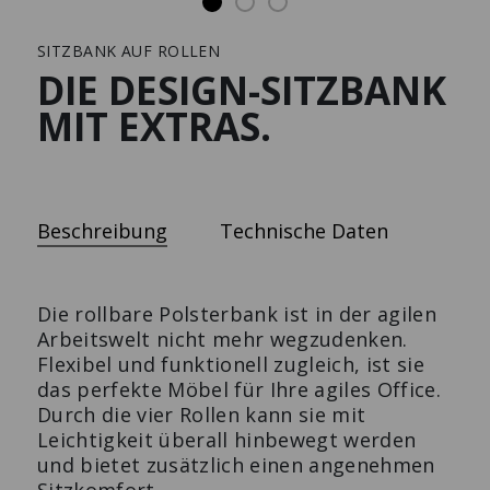
SITZBANK AUF ROLLEN
Solutions
Presse
DIE DESIGN-SITZBANK
MIT EXTRAS.
TC-CONFERENCE AUF
HÄNGEGARDEROBE
ROLLEN
Die Design-Garderobe nach
Flexibilität trifft Design.
Maß.
Beschreibung
Technische Daten
Die rollbare Polsterbank ist in der agilen
Arbeitswelt nicht mehr wegzudenken.
Flexibel und funktionell zugleich, ist sie
das perfekte Möbel für Ihre agiles Office.
Durch die vier Rollen kann sie mit
Leichtigkeit überall hinbewegt werden
und bietet zusätzlich einen angenehmen