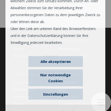
welchem Zweck zum Einsatz kommen. Durch An- oder
Abwählen stimmen Sie der Verarbeitung Ihrer
personenbezogenen Daten zu dem jeweiligen Zweck zu
oder lehnen diese ab.
Über den Link am unteren Rand des Browserfensters
und in der Datenschutzerklärung können Sie Ihre
PRODUKTE
INFORMATIONEN
Einwilligung jederzeit bearbeiten.
Tische
Händlersuche
Modulares System
Mediendatenbank
Alle akzeptieren
UNTERNEHMEN
RECHTLICHES
Nur notwendige
Cookies
Über Bosse
Impressum
Nachhaltigkeit
AGB
Einstellungen
Referenzen
Datenschutz
Presse
Rechtliche Hinweise