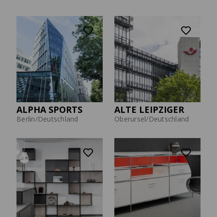
Solutions
Presse
TC-CONFERENCE
REGAL LES COULEURS®
LE CORBUSIER
Der höhenfixe
Das Design-Regal nach Maß
Konferenztisch.
ALPHA SPORTS
ALTE LEIPZIGER
Berlin/Deutschland
Oberursel/Deutschland