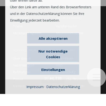
oder lehnen diese ab.
Über den Link am unteren Rand des Browserfensters
und in der Datenschutzerklärung können Sie Ihre
PRODUKTE
INFORMATIONEN
Einwilligung jederzeit bearbeiten.
Tische
Händlersuche
Modulares System
Mediendatenbank
Alle akzeptieren
UNTERNEHMEN
RECHTLICHES
Nur notwendige
Cookies
Über Bosse
Impressum
Nachhaltigkeit
AGB
Einstellungen
Referenzen
Datenschutz
Presse
Rechtliche Hinweise
Karriere
Cookies verwalten
Impressum
·
Datenschutzerklärung