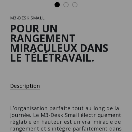
Mobilier d’habitat
Carrière
Downloads
M3-DESK SMALL
Presse
POUR UN
RANGEMENT
MIRACULEUX DANS
BUFFET LES COULEURS®
CAISSON ROULANT AVE
LE TÉLÉTRAVAIL.
LE CORBUSIER
COUSSIN D'ASSISE
Le design classique.
Le caisson à roulettes desig
avec des extras.
Description
L’organisation parfaite tout au long de la
journée. Le M3-Desk Small électriquement
réglable en hauteur est un vrai miracle de
rangement et s’intègre parfaitement dans