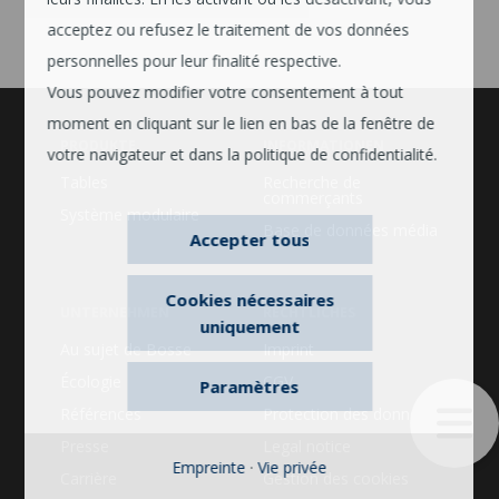
acceptez ou refusez le traitement de vos données
personnelles pour leur finalité respective.
Vous pouvez modifier votre consentement à tout
moment en cliquant sur le lien en bas de la fenêtre de
PRODUKTE
INFORMATIONEN
votre navigateur et dans la politique de confidentialité.
Tables
Recherche de
commerçants
Système modulaire
Base de données média
Accepter tous
Cookies nécessaires
UNTERNEHMEN
RECHTLICHES
uniquement
Au sujet de Bosse
Imprint
Écologie
CGV
Paramètres
Références
Protection des données
Presse
Legal notice
Empreinte
·
Vie privée
Carrière
Gestion des cookies