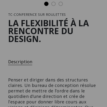
Mobilier d’habitat
Carrière
Downloads
TC-CONFERENCE SUR ROULETTES
Presse
LA FLEXIBILITÉ À LA
RENCONTRE DU
DESIGN.
DRESSING-ROOM
ÉTAGÈRES MURALES
Le dressing design sur
Le meuble qui prend de la
mesure.
place.
Description
Penser et diriger dans des structures
claires. Un bureau de conception résolue
permet de mettre de l’ordre dans le
quotidien d’une direction et crée de
l’espace pour donner libre cours aux