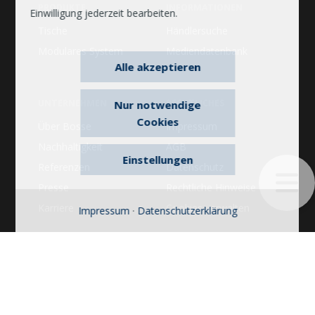
PRODUKTE
INFORMATIONEN
Einwilligung jederzeit bearbeiten.
Tische
Händlersuche
Modulares System
Mediendatenbank
Alle akzeptieren
UNTERNEHMEN
RECHTLICHES
Nur notwendige
Cookies
Über Bosse
Impressum
Nachhaltigkeit
AGB
Einstellungen
Referenzen
Datenschutz
Presse
Rechtliche Hinweise
Karriere
Cookies verwalten
Impressum
·
Datenschutzerklärung
© 2026 Bosse. Alle Rechte vorbehalten. Bosse ist eine
Marke der Dauphin HumanDesign® Group