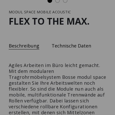
MODUL SPACE MOBILE ACOUSTIC
Solutions
Presse
FLEX TO THE MAX.
SIDEBOARD
RAUMTRENNER
Beschreibung
Technische Daten
Der Design-Klassiker.
Der multifunktionale Design
Raumtrenner.
Agiles Arbeiten im Büro leicht gemacht.
Mit dem modularen
Tragrohrmöbelsystem Bosse modul space
gestalten Sie Ihre Arbeitswelten noch
flexibler. So sind die Module nun auch als
mobile, multifunktionale Trennwände auf
Rollen verfügbar. Dabei lassen sich
verschiedene rollbare Konfigurationen
erstellen, mit denen sich Mittelzonen