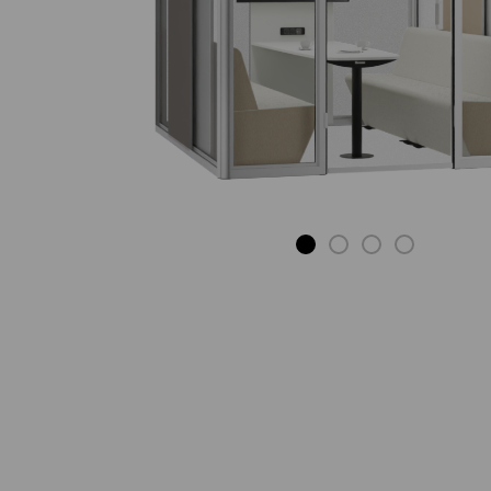
TV-LOWBOARD
AUF ROLLEN
Das intelligente
Stauraummöbel.