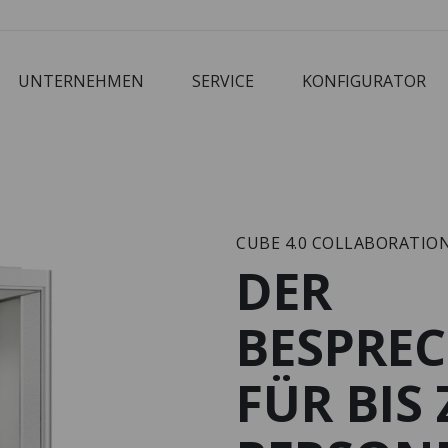
UNTERNEHMEN
SERVICE
KONFIGURATOR
Corbusier
Cube
M3 Economy
Schreibtisch
CUBE 4.0 COLLABORATIO
DER
BESPRE
FÜR BIS 