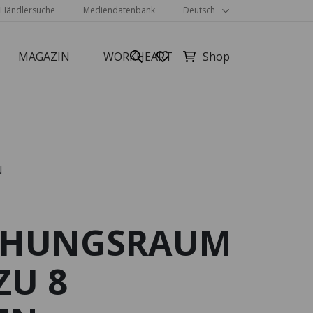
Händlersuche
Mediendatenbank
Deutsch
MAGAZIN
WORKHEART
N
Alle anzeigen
CHUNGSRAUM
ZU 8