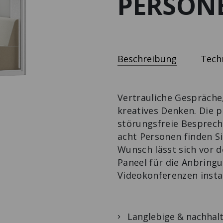
PERSON
SITZBANK AUF
SIDEBOARD |
MODUL SPACE
ROLLEN
HOME
MOBILE WORK
Die Design-
Der Design-
Flex to the max.
Sitzbank mit
Klassiker.
Extras.
Beschreibung
Tech
Vertrauliche Gespräche
kreatives Denken. Die 
störungsfreie Besprech
acht Personen finden Si
Wunsch lässt sich vor 
Paneel für die Anbringu
Videokonferenzen instal
Langlebige & nachhalt