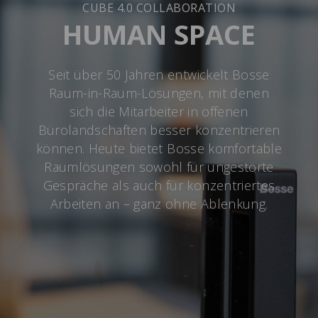
CUBE 4.0 COLLABORATION
HUMAN SPACE
Seit über 50 Jahren entwickelt Bosse
Raum-in-Raum-Lösungen, mit denen
sich die Mitarbeiter in offenen
Bürolandschaften besser konzentrieren
können. Heute bietet Bosse komfortable
Raumlösungen sowohl für ungestörte
Gespräche als auch für konzentriertes
Arbeiten an – ganz ohne Ablenkung.