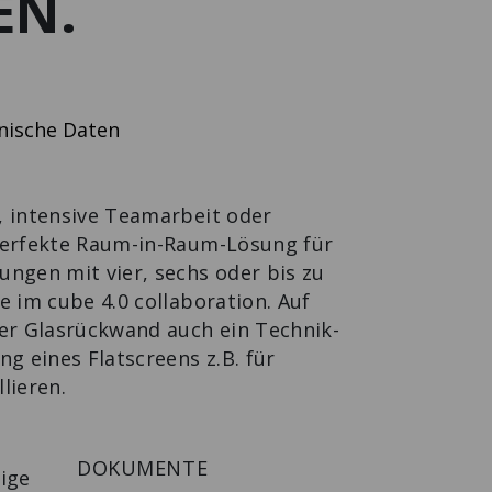
EN.
THEKE MIT
VORSPRUNG
Die Design-Theke
nach Maß.
nische Daten
, intensive Teamarbeit oder
perfekte Raum-in-Raum-Lösung für
ungen mit vier, sechs oder bis zu
e im cube 4.0 collaboration. Auf
der Glasrückwand auch ein Technik-
ng eines Flatscreens z.B. für
lieren.
DOKUMENTE
ige