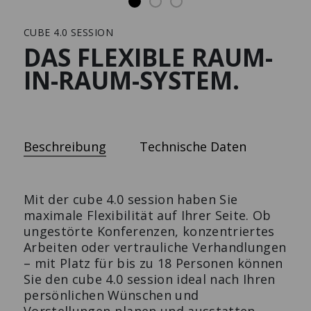
CUBE 4.0 SESSION
Solutions
Presse
DAS FLEXIBLE RAUM-
IN-RAUM-SYSTEM.
RAUMTRENNER
TV-LOWBOARD AUF
ROLLEN
Der multifunktionale Design-
Das intelligente
Raumtrenner.
Beschreibung
Technische Daten
Stauraummöbel.
Mit der cube 4.0 session haben Sie
maximale Flexibilität auf Ihrer Seite. Ob
ungestörte Konferenzen, konzentriertes
Arbeiten oder vertrauliche Verhandlungen
– mit Platz für bis zu 18 Personen können
Sie den cube 4.0 session ideal nach Ihren
persönlichen Wünschen und